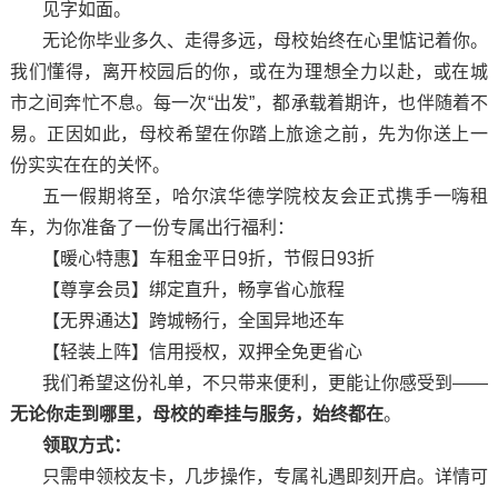
见字如面。
无论你毕业多久、走得多远，母校始终在心里惦记着你。
我们懂得，离开校园后的你，或在为理想全力以赴，或在城
市之间奔忙不息。每一次“出发”，都承载着期许，也伴随着不
易。正因如此，母校希望在你踏上旅途之前，先为你送上一
份实实在在的关怀。
五一假期将至，哈尔滨华德学院校友会正式携手一嗨租
车，为你准备了一份专属出行福利：
【暖心特惠】车租金平日9折，节假日93折
【尊享会员】绑定直升，畅享省心旅程
【无界通达】跨城畅行，全国异地还车
【轻装上阵】信用授权，双押全免更省心
我们希望这份礼单，不只带来便利，更能让你感受到——
无论你走到哪里，母校的牵挂与服务，始终都在
。
领取方式：
只需申领校友卡，几步操作，专属礼遇即刻开启。详情可